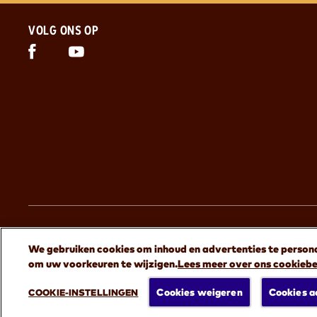
VOLG ONS OP
Facebook (opent in nieuw venster)
YouTube (opent in nieuw venster)
BEKIJK MEER MERKEN VAN MARS WR
We gebruiken cookies om inhoud en advertenties te personal
om uw voorkeuren te wijzigen.
Lees meer over ons cookiebe
(opent in nieuw venster)
BEKIJK ALLES
Cookies weigeren
Cookies a
COOKIE-INSTELLINGEN