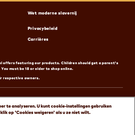
)
(opent in nieuw venster)
Wet moderne slavernij
(opent in nieuw venster)
Privacybeleid
)
(opent in nieuw venster)
Carrières
 offers featuring our products. Children should get a parent's
 You must be 18 or older to shop online.
ir respective owners.
er te analyseren. U kunt cookie-instellingen gebruiken
klik op 'Cookies weigeren' als u ze niet wilt.