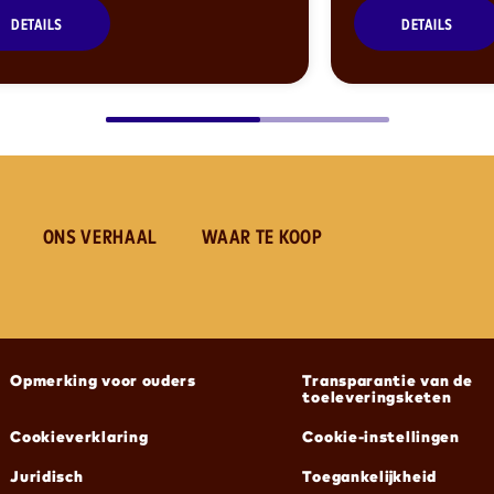
DETAILS
DETAILS
ONS VERHAAL
WAAR TE KOOP
(opent in nieuw venster)
(opent in nieuw venster
Opmerking voor ouders
Transparantie van de
toeleveringsketen
(opent in nieuw venster)
Cookieverklaring
Cookie-instellingen
(opent in nieuw venster)
(opent in nieuw venster
Juridisch
Toegankelijkheid