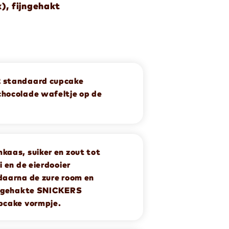
), fijngehakt
2 standaard cupcake
chocolade wafeltje op de
kaas, suiker en zout tot
i en de eierdooier
 daarna de zure room en
fijngehakte SNICKERS
upcake vormpje.